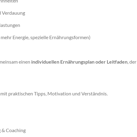
hnheiten
nd Verdauung
elastungen
n, mehr Energie, spezielle Ernährungsformen)
emeinsam einen
individuellen Ernährungsplan oder Leitfaden
, de
 – mit praktischen Tipps, Motivation und Verständnis.
g & Coaching