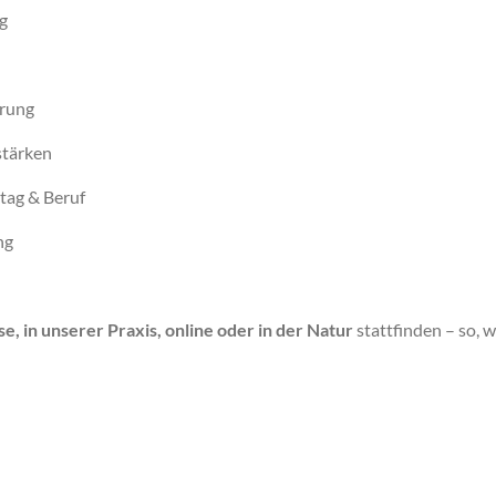
g
hrung
tärken
ltag & Beruf
ng
e, in unserer Praxis, online oder in der Natur
stattfinden – so, w